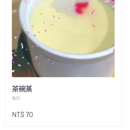
茶碗蒸
每份
NT$ 70