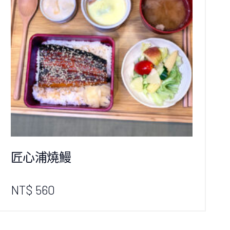
匠心浦燒鰻
NT$ 560