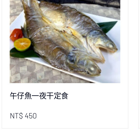
午仔魚一夜干定食
NT$ 450